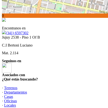
0
Encontranos en
(341) 6597302
Jujuy 2538 - Piso 1 Of B
C.I Bertoni Luciano
Mat. 2.114
Seguinos en
Asociados con
¿Qué estás buscando?
·
Terrenos
·
Departamentos
·
Casas
·
Oficinas
·
Locales