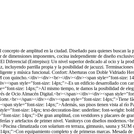
l concepto de amplitud en la ciudad. Diseñado para quienes buscan la p
r de dimensiones imponentes, cocina independiente de diseño exclusivo 
. El Diferencial (Entrepiso): Un nivel superior dedicado al ocio y la p
z, incluyendo parrilla propia y la posibilidad de jacuzzi. Terminacione
eligente y música funcional. Confort: Aberturas con Doble Vidriado Her
UM con quincho.</div><div><br></div><div><span style="font-size: 14px;
yle="font-size: 14px;">-Es un edificio desarrollado con caracterí
"font-size: 14px;">Al mismo tiempo, te damos la posibilidad de elegi
vés de Ocio Almacén Digital.<br></span></div><div><span style="font
 Norte.<br></span></div><div><span style="font-size: 14px;">Tiene fáci
an style="font-size: 14px;">Además, sus pisos tienen vista al río Paran
yle="font-size: 14px; text-decoration-line: underline; font-weigh
-size: 14px;">De gran amplitud, con vestidores y placares de gran
as y artefactos de primer nivel. Vanitorys con diseños modernos.<b
scina climatizada con solarium en terraza, gimnasio, sauna y SUM c
px;">Con equipamiento completo y de primeras marcas. Mesada de gr