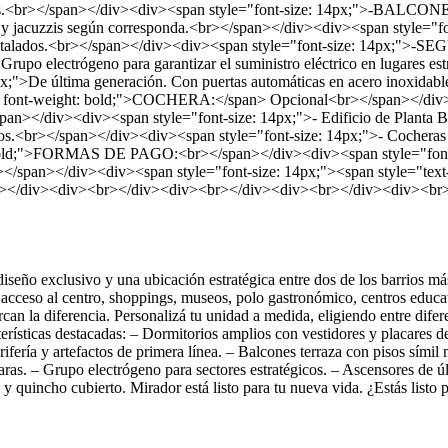
taladas.<br></span></div><div><span style="font-size: 14px;">-BAL
ros y jacuzzis según corresponda.<br></span></div><div><span sty
s instalados.<br></span></div><div><span style="font-size: 14px;">
Grupo electrógeno para garantizar el suministro eléctrico en lugares e
De última generación. Con puertas automáticas en acero inoxidabl
line; font-weight: bold;">COCHERA:</span> Opcional<br></span></div>
pan></div><div><span style="font-size: 14px;">- Edificio de Planta B
orios.<br></span></div><div><span style="font-size: 14px;">- Cocher
ight: bold;">FORMAS DE PAGO:<br></span></div><div><span style="font
<br></span></div><div><span style="font-size: 14px;"><span style="tex
></div><div><br></div><div><br></div><div><br></div><div><br
iseño exclusivo y una ubicación estratégica entre dos de los barrios m
il acceso al centro, shoppings, museos, polo gastronómico, centros educ
rcan la diferencia. Personalizá tu unidad a medida, eligiendo entre difere
terísticas destacadas: – Dormitorios amplios con vestidores y placares 
fería y artefactos de primera línea. – Balcones terraza con pisos símil 
ras. – Grupo electrógeno para sectores estratégicos. – Ascensores de úl
y quincho cubierto. Mirador está listo para tu nueva vida. ¿Estás listo