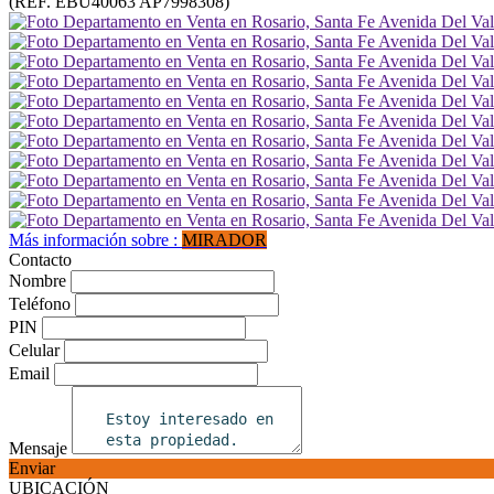
(REF. EBU40063 AP7998308)
Más información sobre :
MIRADOR
Contacto
Nombre
Teléfono
PIN
Celular
Email
Mensaje
Enviar
UBICACIÓN