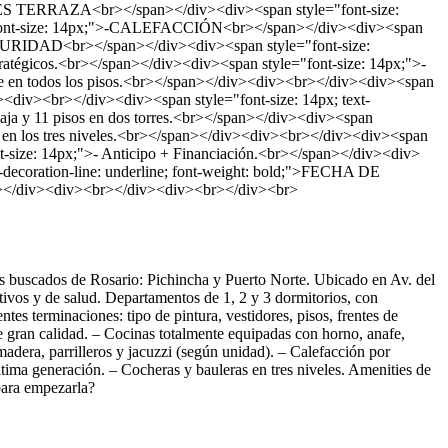
CONES TERRAZA<br></span></div><div><span style="font-size:
le="font-size: 14px;">-CALEFACCIÓN<br></span></div><div><span
-SEGURIDAD<br></span></div><div><span style="font-size:
stratégicos.<br></span></div><div><span style="font-size: 14px;">-
e en todos los pisos.<br></span></div><div><br></div><div><span
<div><br></div><div><span style="font-size: 14px; text-
aja y 11 pisos en dos torres.<br></span></div><div><span
as en los tres niveles.<br></span></div><div><br></div><div><span
-size: 14px;">- Anticipo + Financiación.<br></span></div><div>
t-decoration-line: underline; font-weight: bold;">FECHA DE
></div><div><br></div><div><br></div><br>
ás buscados de Rosario: Pichincha y Puerto Norte. Ubicado en Av. del
ativos y de salud. Departamentos de 1, 2 y 3 dormitorios, con
ntes terminaciones: tipo de pintura, vestidores, pisos, frentes de
de gran calidad. – Cocinas totalmente equipadas con horno, anafe,
madera, parrilleros y jacuzzi (según unidad). – Calefacción por
tima generación. – Cocheras y bauleras en tres niveles. Amenities de
 para empezarla?