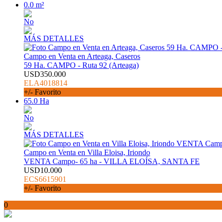
0.0 m²
No
MÁS DETALLES
Campo en Venta en Arteaga, Caseros
59 Ha. CAMPO - Ruta 92 (Arteaga)
USD350.000
ELA4018814
+/- Favorito
65.0 Ha
No
MÁS DETALLES
Campo en Venta en Villa Eloisa, Iriondo
VENTA Campo- 65 ha - VILLA ELOÍSA, SANTA FE
USD10.000
ECS6615901
+/- Favorito
0