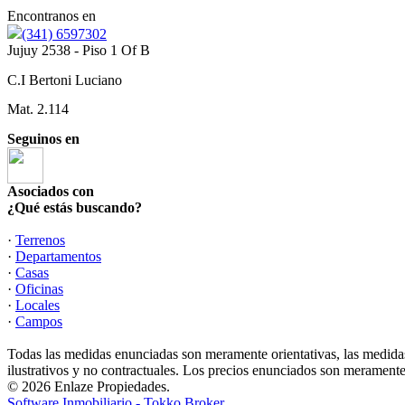
Encontranos en
(341) 6597302
Jujuy 2538 - Piso 1 Of B
C.I Bertoni Luciano
Mat. 2.114
Seguinos en
Asociados con
¿Qué estás buscando?
·
Terrenos
·
Departamentos
·
Casas
·
Oficinas
·
Locales
·
Campos
Todas las medidas enunciadas son meramente orientativas, las medidas
ilustrativos y no contractuales. Los precios enunciados son meramente 
© 2026 Enlaze Propiedades.
Software Inmobiliario - Tokko Broker