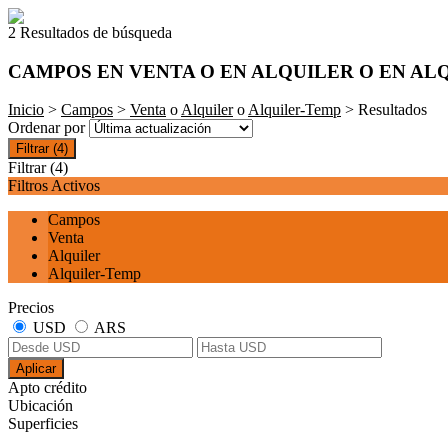
2 Resultados de búsqueda
CAMPOS EN VENTA O EN ALQUILER O EN AL
Inicio
>
Campos
>
Venta
o
Alquiler
o
Alquiler-Temp
> Resultados
Ordenar por
Filtrar
(4)
Filtrar
(4)
Filtros Activos
Campos
Venta
Alquiler
Alquiler-Temp
Precios
USD
ARS
Aplicar
Apto crédito
Ubicación
Superficies